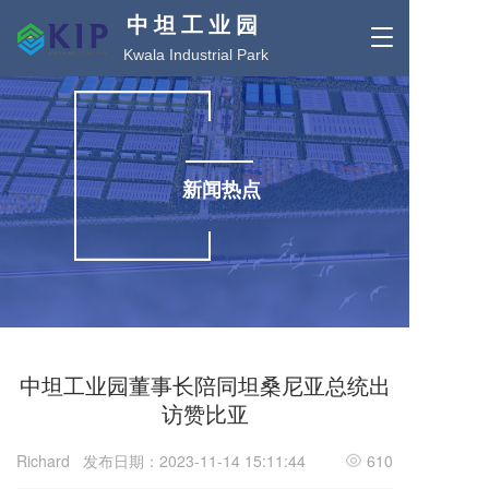
中 坦 工 业 园
T
Kwala Industrial Park
o
g
g
l
e
n
新闻热点
a
v
i
g
a
t
i
o
n
中坦工业园董事长陪同坦桑尼亚总统出
访赞比亚
Richard
发布日期：2023-11-14 15:11:44
610