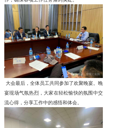
大会最后，全体员工共同参加了欢聚晚宴。晚
宴现场气氛热烈，大家在轻松愉快的氛围中交
流心得，分享工作中的感悟和体会。