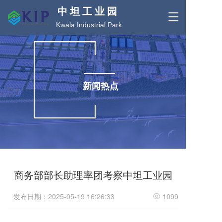
中 坦 工 业 园
T
Kwala Industrial Park
o
g
g
l
e
n
新闻热点
a
v
i
g
a
t
i
o
n
商务部部长助理率团考察中坦工业园
发布日期：2025-05-19 16:26:33
1099